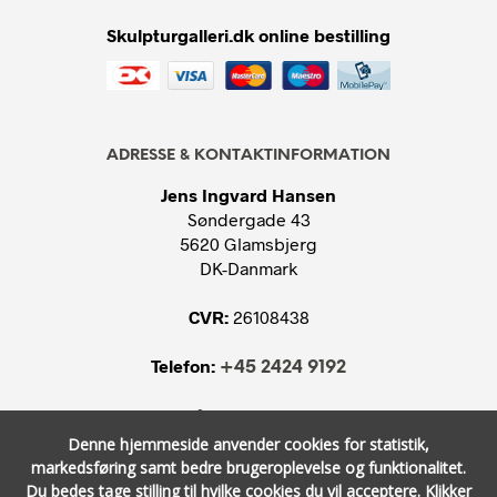
Skulpturgalleri.dk online bestilling
ADRESSE & KONTAKTINFORMATION
Jens Ingvard Hansen
Søndergade 43
5620 Glamsbjerg
DK-Danmark
CVR:
26108438
Telefon:
+45 2424 9192
E-mail:
info@skulpturgalleri.dk
Denne hjemmeside anvender cookies for statistik,
markedsføring samt bedre brugeroplevelse og funktionalitet.
Du bedes tage stilling til hvilke cookies du vil acceptere.
Klikker