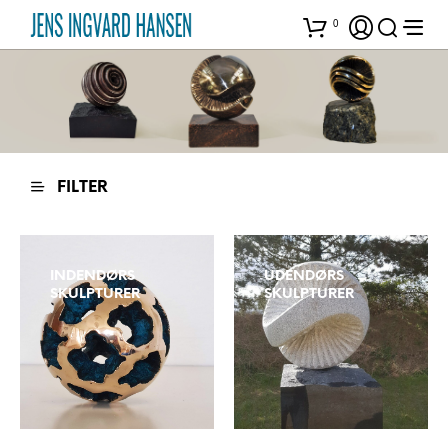
0
FILTER
INDENDØRS
UDENDØRS
SKULPTURER
SKULPTURER