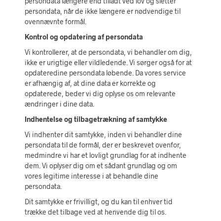
persondata længere end tilladt ved lov og sletter
persondata, når de ikke længere er nødvendige til
ovennævnte formål.
Kontrol og opdatering af persondata
Vi kontrollerer, at de persondata, vi behandler om dig,
ikke er urigtige eller vildledende. Vi sørger også for at
opdateredine persondata løbende. Da vores service
er afhængig af, at dine data er korrekte og
opdaterede, beder vi dig oplyse os om relevante
ændringer i dine data.
Indhentelse og tilbagetrækning af samtykke
Vi indhenter dit samtykke, inden vi behandler dine
persondata til de formål, der er beskrevet ovenfor,
medmindre vi har et lovligt grundlag for at indhente
dem. Vi oplyser dig om et sådant grundlag og om
vores legitime interesse i at behandle dine
persondata.
Dit samtykke er frivilligt, og du kan til enhver tid
trække det tilbage ved at henvende dig til os.