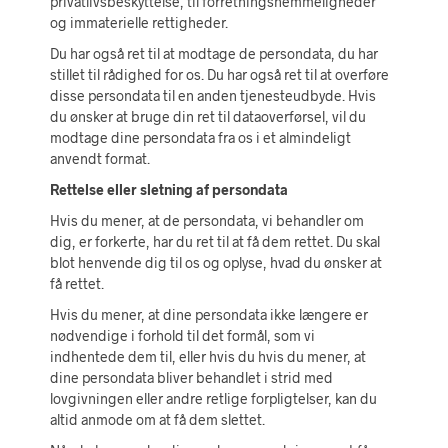
privatlivsbeskyttelse, til forretningshemmeligheder
og immaterielle rettigheder.
Du har også ret til at modtage de persondata, du har
stillet til rådighed for os. Du har også ret til at overføre
disse persondata til en anden tjenesteudbyde. Hvis
du ønsker at bruge din ret til dataoverførsel, vil du
modtage dine persondata fra os i et almindeligt
anvendt format.
Rettelse eller sletning af persondata
Hvis du mener, at de persondata, vi behandler om
dig, er forkerte, har du ret til at få dem rettet. Du skal
blot henvende dig til os og oplyse, hvad du ønsker at
få rettet.
Hvis du mener, at dine persondata ikke længere er
nødvendige i forhold til det formål, som vi
indhentede dem til, eller hvis du hvis du mener, at
dine persondata bliver behandlet i strid med
lovgivningen eller andre retlige forpligtelser, kan du
altid anmode om at få dem slettet.