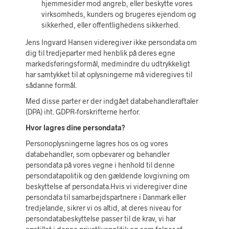
hjemmesider mod angreb, eller beskytte vores
virksomheds, kunders og brugeres ejendom og
sikkerhed, eller offentlighedens sikkerhed.
Jens Ingvard Hansen videregiver ikke persondata om
dig til tredjeparter med henblik på deres egne
markedsføringsformål, medmindre du udtrykkeligt
har samtykket til at oplysningerne må videregives til
sådanne formål.
Med disse parter er der indgået databehandleraftaler
(DPA) iht. GDPR-forskrifterne herfor.
Hvor lagres dine persondata?
Personoplysningerne lagres hos os og vores
databehandler, som opbevarer og behandler
persondata på vores vegne i henhold til denne
persondatapolitik og den gældende lovgivning om
beskyttelse af persondata.Hvis vi videregiver dine
persondata til samarbejdspartnere i Danmark eller
tredjelande, sikrer vi os altid, at deres niveau for
persondatabeskyttelse passer til de krav, vi har