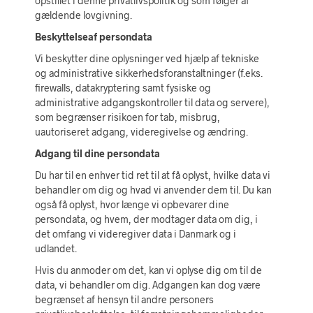
opstillet i denne privatlivspolitik og som følger af
gældende lovgivning.
Beskyttelseaf persondata
Vi beskytter dine oplysninger ved hjælp af tekniske
og administrative sikkerhedsforanstaltninger (f.eks.
firewalls, datakryptering samt fysiske og
administrative adgangskontroller til data og servere),
som begrænser risikoen for tab, misbrug,
uautoriseret adgang, videregivelse og ændring.
Adgang til dine persondata
Du har til en enhver tid ret til at få oplyst, hvilke data vi
behandler om dig og hvad vi anvender dem til. Du kan
også få oplyst, hvor længe vi opbevarer dine
persondata, og hvem, der modtager data om dig, i
det omfang vi videregiver data i Danmark og i
udlandet.
Hvis du anmoder om det, kan vi oplyse dig om til de
data, vi behandler om dig. Adgangen kan dog være
begrænset af hensyn til andre personers