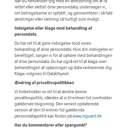
Når du henvender dig med en anmodning om at få
rettet eller slettet dine persondata, undersøger vi,
om betingelserne er opfyldt, og gennemfører i så fald
ændringer eller sletning så hurtigt som muligt.
Indsigelse eller klage mod behandling af
persondata
Du har ret til at gøre indsigelse mod vores
behandling af dine persondata. Hvis din indsigelse er
berettiget, sørger vi for at ophøre med behandlingen
af dine persondata. Du har også ret til at klage over
behandlingen af oplysninger og data vedrørende dig.
Klage indgives til Datatilsynet.
Ændring af privatlivspolitikken
Vi forbeholder os ret til at ændre denne
privatlivspolitik, således at vi til enhver tid overholder
gældende lovgivning. Den senest opdaterede
version af den til enhver tid gældende
persondatapolitik kan findes på
www.ingvard.dk
Har du kommentarer eller spørgsmål?