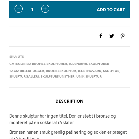
QUANTITY
ADD TO CART
SKU:
UTS
CATEGORIES:
BRONZE SKULPTURER
,
INDENDØRS SKULPTURER
TAGS:
BILLEDHUGGER
,
BRONZESKULPTUR
,
JENS INGVARD
,
SKULPTUR
,
SKULPTURGALLERI
,
SKULPTURKUNSTNER
,
UNIK SKULPTUR
DESCRIPTION
Denne skulptur har ingen titel. Den er støbt i bronze og
monteret på en sokkel af rå skifer.
Bronzen har en smuk grønlig patinering og soklen er præget
af rå brudflader.